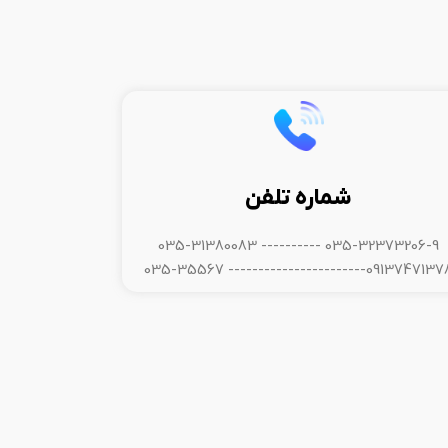
شماره تلفن
035-32373206-9 ---------- 035-31380083
09137471378----------------------- 035-35