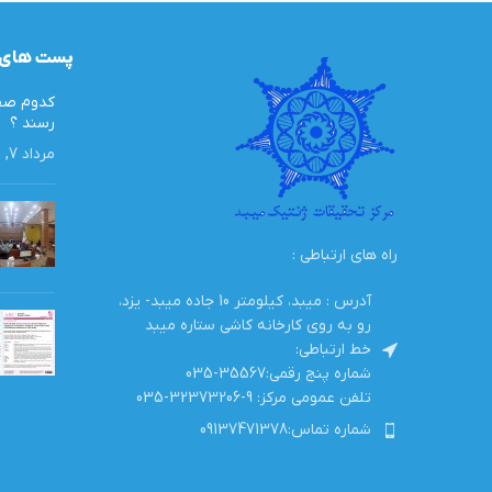
پست های 
کدوم صفا
رسند ؟
مرداد 7, 1405
راه های ارتباطی :
آدرس : میبد، کیلومتر 10 جاده میبد- یزد،
رو به روی کارخانه کاشی ستاره میبد
خط ارتباطی:
شماره پنج رقمی:35567-035
تلفن عمومی مرکز: 9-32373206-035
شماره تماس:09137471378