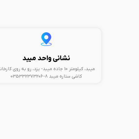
نشانی واحد میبد
میبد، کیلومتر 10 جاده میبد- یزد، رو به روی کارخان
کاشی ستاره میبد 8-035332373206