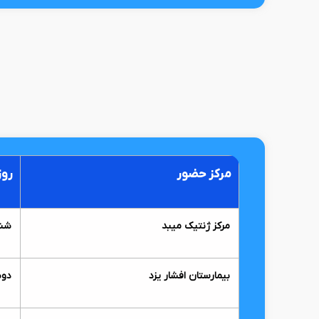
مرکز حضور
روز
مرکز ژنتیک میبد
شنب
بیمارستان افشار یزد
دوش