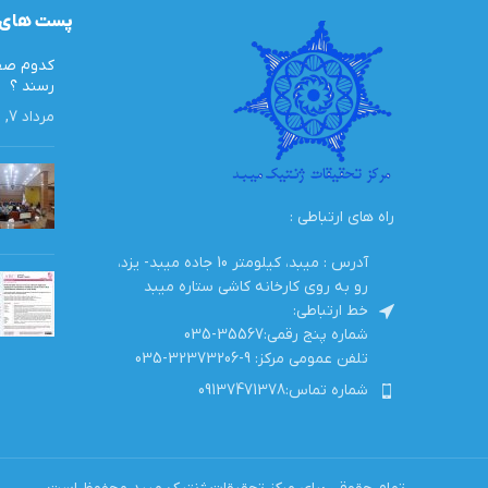
پست های 
کدوم صفا
رسند ؟
مرداد 7, 1405
راه های ارتباطی :
آدرس : میبد، کیلومتر 10 جاده میبد- یزد،
رو به روی کارخانه کاشی ستاره میبد
خط ارتباطی:
شماره پنج رقمی:35567-035
تلفن عمومی مرکز: 9-32373206-035
شماره تماس:09137471378