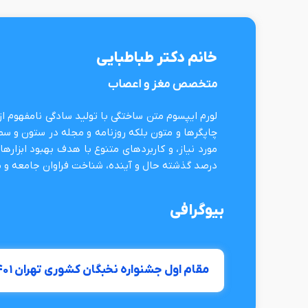
خانم دکتر طباطبایی
متخصص مغز و اعصاب
لورم ایپسوم متن ساختگی با تولید سادگی نامفهوم ا
چاپگرها و متون بلکه روزنامه و مجله در ستون و سط
مورد نیاز، و کاربردهای متنوع با هدف بهبود ابزار
درصد گذشته حال و آینده، شناخت فراوان جامعه و 
بیوگرافی
مقام اول جشنواره نخبگان کشوری تهران ۱۴۰۱