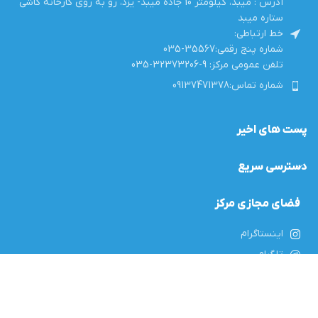
آدرس : میبد، کیلومتر 10 جاده میبد- یزد، رو به روی کارخانه کاشی
ستاره میبد
خط ارتباطی:
شماره پنج رقمی:35567-035
تلفن عمومی مرکز: 9-32373206-035
شماره تماس:09137471378
پست های اخیر
دسترسی سریع
فضای مجازی مرکز
اینستاگرام
تلگرام
ایتا