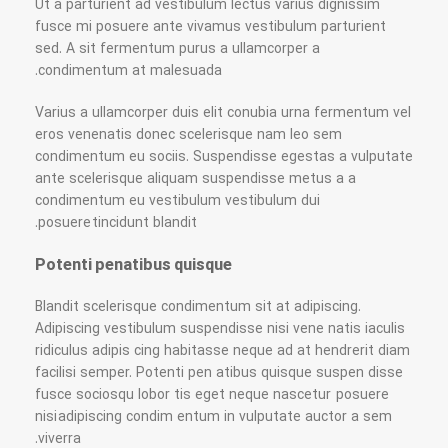
Ut a parturient ad vestibulum lectus varius dignissim
fusce mi posuere ante vivamus vestibulum parturient
sed. A sit fermentum purus a ullamcorper a
condimentum at malesuada.
Varius a ullamcorper duis elit conubia urna fermentum vel
eros venenatis donec scelerisque nam leo sem
condimentum eu sociis. Suspendisse egestas a vulputate
ante scelerisque aliquam suspendisse metus a a
condimentum eu vestibulum vestibulum dui
posuere tincidunt blandit.
Potenti penatibus quisque
Blandit scelerisque condimentum sit at adipiscing.
Adipiscing vestibulum suspendisse nisi vene natis iaculis
ridiculus adipis cing habitasse neque ad at hendrerit diam
facilisi semper. Potenti pen atibus quisque suspen disse
fusce sociosqu lobor tis eget neque nascetur posuere
nisi adipiscing condim entum in vulputate auctor a sem
viverra.