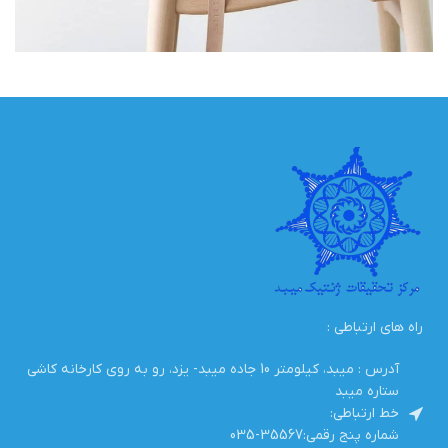
راه های ارتباطی :
آدرس : میبد، کیلومتر 10 جاده میبد- یزد، رو به روی کارخانه کاشی
ستاره میبد
خط ارتباطی:
شماره پنج رقمی:35567-035