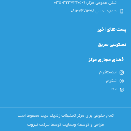
تلفن عمومی مرکز: 9-32373206-035
شماره تماس:09137471378
پست های اخیر
دسترسی سریع
فضای مجازی مرکز
اینستاگرام
تلگرام
ایتا
تمام حقوقی برای مرکز تحقیقات ژنتیک میبد محفوظ است
طراحی و توسعه وبسایت توسط شرکت
نیروب