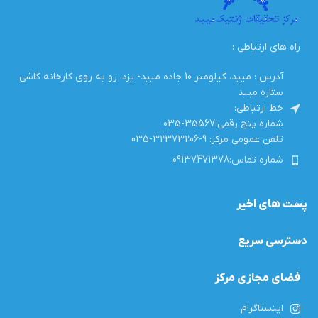
راه های ارتباطی :
آدرس : میبد، کیلومتر 10 جاده میبد- یزد، رو به روی کارخانه کاشی
ستاره میبد
خط ارتباطی:
شماره پنج رقمی:35567-035
تلفن عمومی مرکز: 9-32373206-035
شماره تماس:09137471378
پست های اخیر
دسترسی سریع
فضای مجازی مرکز
اینستاگرام