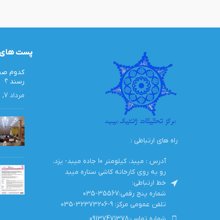
پست های 
کدوم صفا
رسند ؟
مرداد 7, 1405
راه های ارتباطی :
آدرس : میبد، کیلومتر 10 جاده میبد- یزد،
رو به روی کارخانه کاشی ستاره میبد
خط ارتباطی:
شماره پنج رقمی:35567-035
تلفن عمومی مرکز: 9-32373206-035
شماره تماس:09137471378