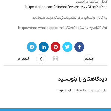
کانال رضایت مراجعین
https://eitaa.com/joinchat/1590232357Cfcaf89f8cd
به کانال واتساپ مرکز تحقیقات ژنتیک میبد بپیوندید
https://chat.whatsapp.com/HVC2cEpeCwz73y0eIORVhf
جدیدتر
قدیمی تر
دیدگاهتان را بنویسید
برای نوشتن دیدگاه باید
وارد بشوید
.