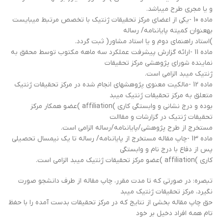
و یا مجری طرح میباشد.
ماده 10 -یکی از اعضای مرکز تحقیقات ژنتیک با تخصص مرتبط میبایست
بهعنوان کمیته پایاننامه/ رساله
)استاد راهنمای دوم و یا استاد مشاور( ثبت گردد.
ماده 11 -ارائه گزارش پیشرفت عملکرد سه ماهه مکتوب توسط محقق به
نماینده شورای پژوهشی مرکز تحقیقات
ژنتیک میبد الزامی است.
ماده 12 -مالکیت معنوی پژوهشهای انجام شده در مرکز تحقیقات ژنتیک
متعلق به مرکز تحقیقات ژنتیک میبد
بوده و درج نشانی و وابستگی کاری )affiliation )عضو همکار مرکز
تحقیقات ژنتیک در گزارشات و مقاالت
مستخرج از طرح پژوهشی/پایاننامه/رساله الزامی است.
ماده 13 -چاپ مقاله مستخرج از پایاننامه/ رساله تا یک نیمسال تحصیلی
پس از دفاع با درج نام و وابستگی
کاری )affiliation )عضو مرکز تحقیقات ژنتیک میبد الزامی است.
تبصره: در صورتی که تا مدت مقرر، چاپ مقاله از طرف دانشجو صورت
نگیرد، مرکز تحقیقات ژنتیک میبد
حق چاپ مقاله بخشی از نتایج که در مرکز تحقیقات بدست آمده را با حفظ
تام همه افراد دخیل بر خود