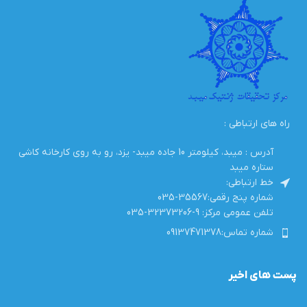
راه های ارتباطی :
آدرس : میبد، کیلومتر 10 جاده میبد- یزد، رو به روی کارخانه کاشی
ستاره میبد
خط ارتباطی:
شماره پنج رقمی:35567-035
تلفن عمومی مرکز: 9-32373206-035
شماره تماس:09137471378
پست های اخیر