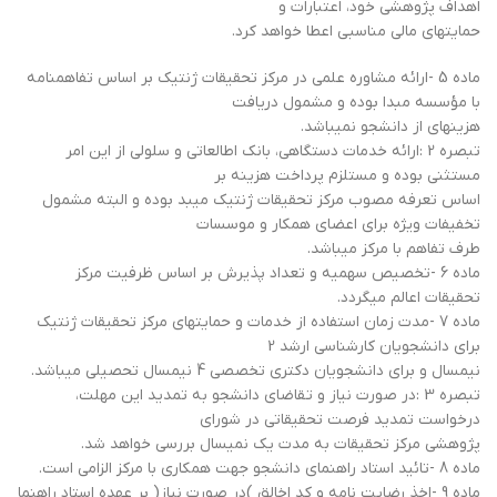
اهداف پژوهشی خود، اعتبارات و
حمایتهای مالی مناسبی اعطا خواهد کرد.
ماده 5 -ارائه مشاوره علمی در مرکز تحقیقات ژنتیک بر اساس تفاهمنامه
با مؤسسه مبدا بوده و مشمول دریافت
هزینهای از دانشجو نمیباشد.
تبصره 2 :ارائه خدمات دستگاهی، بانک اطالعاتی و سلولی از این امر
مستثنی بوده و مستلزم پرداخت هزینه بر
اساس تعرفه مصوب مرکز تحقیقات ژنتیک میبد بوده و البته مشمول
تخفیفات ویژه برای اعضای همکار و موسسات
طرف تفاهم با مرکز میباشد.
ماده 6 -تخصیص سهمیه و تعداد پذیرش بر اساس ظرفیت مرکز
تحقیقات اعالم میگردد.
ماده 7 -مدت زمان استفاده از خدمات و حمایتهای مرکز تحقیقات ژنتیک
برای دانشجویان کارشناسی ارشد 2
نیمسال و برای دانشجویان دکتری تخصصی 4 نیمسال تحصیلی میباشد.
تبصره 3 :در صورت نیاز و تقاضای دانشجو به تمدید این مهلت،
درخواست تمدید فرصت تحقیقاتی در شورای
پژوهشی مرکز تحقیقات به مدت یک نمیسال بررسی خواهد شد.
ماده 8 -تائید استاد راهنمای دانشجو جهت همکاری با مرکز الزامی است.
ماده 9 -اخذ رضایت نامه و کد اخالق )در صورت نیاز( بر عهده استاد راهنما