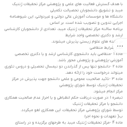
با هدف گسترش فعالیت های علمی و پژوهشی مرکز تحقیقات ژنتیک
میبد و تشویق دانشجوبان تحصیالت تکمیلی
دانشگاه ها و موسسات آموزش عالی دولتی و غیردولتی، این شیوهنامه
اجرایی تدوین و تصویب شده است. بر اساس
برنامه ساالنه مرکز تحقیقات ژنتیک میبد، تعدادی از دانشجویان کارشناسی
ارشد و دکتری تخصصی واجد شرایط
در رشته های علوم زیستی پذیرش میشوند.
الف( شرایط متقاضی
ماده 1 -متقاضی باید دانشجوی کارشناسی ارشد و یا دکتری تخصصی
آموزشی-پژوهشی و پژوهش محور باشد.
ماده 2 -دانشجو تنها پس از گذراندن دو نیمسال تحصیلی و دروس تئوری
میتواند درخواست خود را ارائه دهد.
ماده 3 -تائید صالحیت عمومی و علمی دانشجو جهت پذیرش در مرکز
تحقیقات ژنتیک توسط شورای پژوهشی
مرکز انجام میشود.
تبصره 1 :در صورت دریافت حکم انظباطی و یا احراز عدم صالحیت همکاری
دانشجو با مرکز تحقیقات ژنتیک
توسط شورای پژوهشی مرکز تحقیقات، این همکاری لغو میگردد.
ب( تعهدات و نحوه اجرا:
ماده 4 -مرکز تحقیقات ژنتیک میبد به طرحهای برگزیده و در راستای