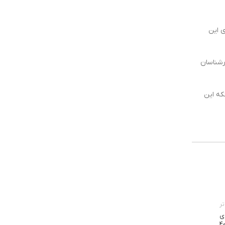
ی این
رشناسان
که این
ر
ی