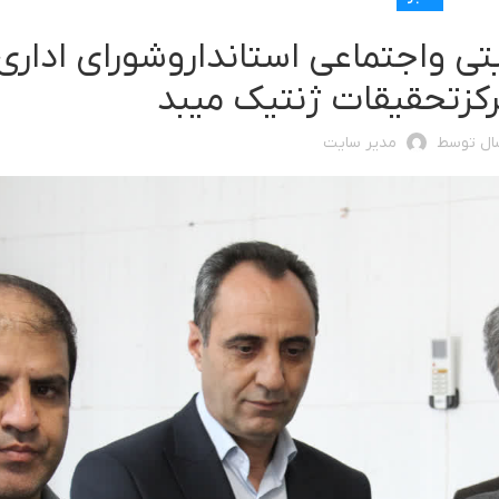
تی واجتماعی استانداروشورای اداری
کزتحقیقات ژنتیک ‌میبد
ال توسط
مدیر سایت