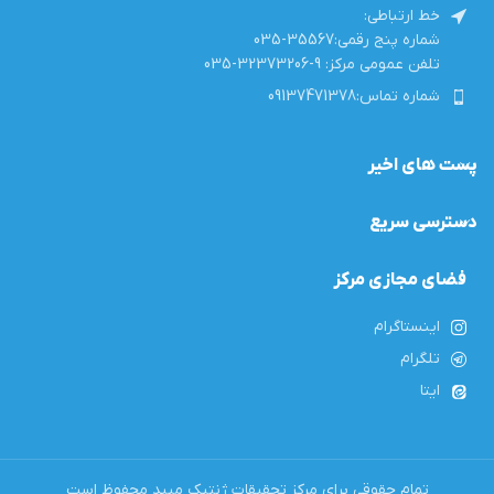
خط ارتباطی:
شماره پنج رقمی:35567-035
تلفن عمومی مرکز: 9-32373206-035
شماره تماس:09137471378
پست های اخیر
دسترسی سریع
فضای مجازی مرکز
اینستاگرام
تلگرام
ایتا
تمام حقوقی برای مرکز تحقیقات ژنتیک میبد محفوظ است