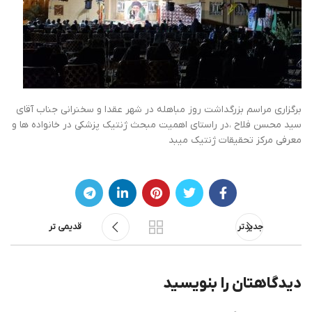
برگزاری مراسم بزرگداشت روز مباهله در شهر عقدا و سخنرانی جناب آقای
سید محسن فلاح ،در راستای اهمیت مبحث ژنتیک پزشکی در خانواده ها و
معرفی مرکز تحقیقات ژنتیک میبد
جدیدتر
قدیمی تر
دیدگاهتان را بنویسید