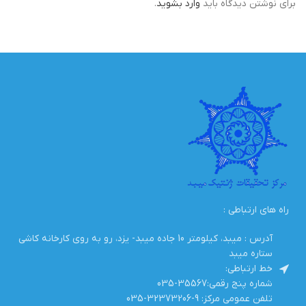
برای نوشتن دیدگاه باید
وارد بشوید
.
راه های ارتباطی :
آدرس : میبد، کیلومتر 10 جاده میبد- یزد، رو به روی کارخانه کاشی
ستاره میبد
خط ارتباطی:
شماره پنج رقمی:35567-035
تلفن عمومی مرکز: 9-32373206-035