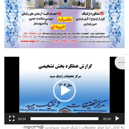
نمایشگر
ویدیو
04:34
00:00
به کانال ایتا مرکز تحقیقات ژنتیک میبد بپیوندید
@mgrc1391