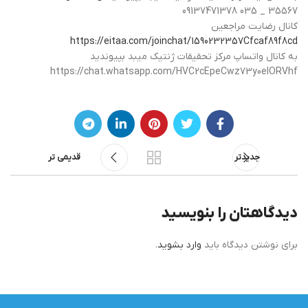
09137471378 035 _ 35567
کانال رضایت مراجعین
https://eitaa.com/joinchat/1590232357Cfcaf89f8cd
به کانال واتساپ مرکز تحقیقات ژنتیک میبد بپیوندید
https://chat.whatsapp.com/HVC2cEpeCwz73y0eIORVhf
جدیدتر
قدیمی تر
دیدگاهتان را بنویسید
برای نوشتن دیدگاه باید
وارد بشوید
.