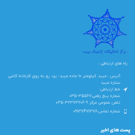
راه های ارتباطی :
آدرس : میبد، کیلومتر 10 جاده میبد- یزد، رو به روی کارخانه کاشی
ستاره میبد
خط ارتباطی:
شماره پنج رقمی:35567-035
تلفن عمومی مرکز: 9-32373206-035
شماره تماس:09137471378
پست های اخیر