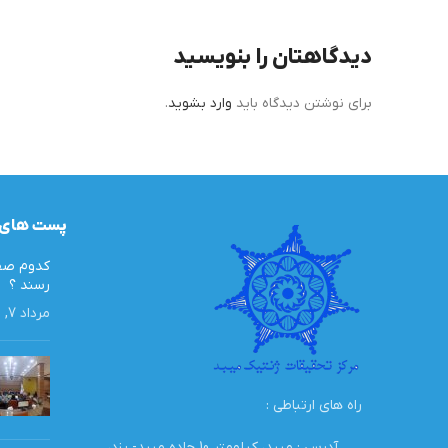
دیدگاهتان را بنویسید
برای نوشتن دیدگاه باید
وارد بشوید
.
پست های 
کدوم صفا
رسند ؟
مرداد 7, 1405
راه های ارتباطی :
آدرس : میبد، کیلومتر 10 جاده میبد- یزد،