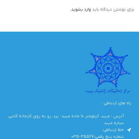
برای نوشتن دیدگاه باید
وارد بشوید
.
راه های ارتباطی :
آدرس : میبد، کیلومتر 10 جاده میبد- یزد، رو به روی کارخانه کاشی
ستاره میبد
خط ارتباطی:
شماره پنج رقمی:35567-035