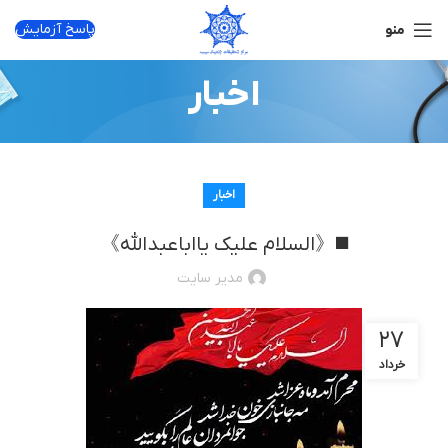
پاسخ آزمایش
منو
اخبار
اخبار
◼️《السلام علیک یااباعبدالله》
مدیر سایت
۲۷
خرداد