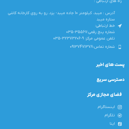
راه های ارتباطی :
آدرس : میبد، کیلومتر 10 جاده میبد- یزد، رو به روی کارخانه کاشی
ستاره میبد
خط ارتباطی:
شماره پنج رقمی:35567-035
تلفن عمومی مرکز: 9-32373206-035
شماره تماس:09137471378
پست های اخیر
دسترسی سریع
فضای مجازی مرکز
اینستاگرام
تلگرام
ایتا