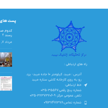
پست های 
کدوم صفا
رسند ؟
مرداد 7, 1405
راه های ارتباطی :
آدرس : میبد، کیلومتر 10 جاده میبد- یزد،
رو به روی کارخانه کاشی ستاره میبد
خط ارتباطی:
شماره پنج رقمی:35567-035
تلفن عمومی مرکز: 9-32373206-035
شماره تماس:09137471378