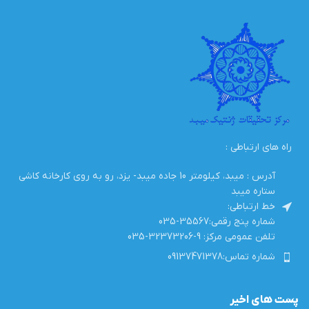
راه های ارتباطی :
آدرس : میبد، کیلومتر 10 جاده میبد- یزد، رو به روی کارخانه کاشی
ستاره میبد
خط ارتباطی:
شماره پنج رقمی:35567-035
تلفن عمومی مرکز: 9-32373206-035
شماره تماس:09137471378
پست های اخیر