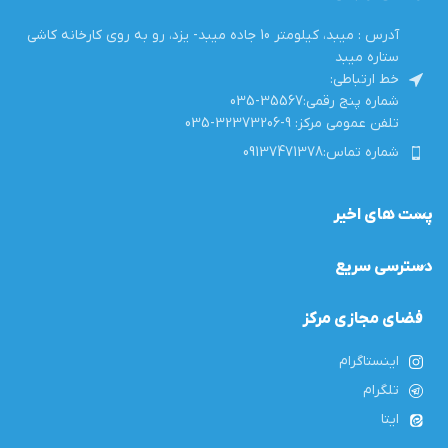
آدرس : میبد، کیلومتر 10 جاده میبد- یزد، رو به روی کارخانه کاشی
ستاره میبد
خط ارتباطی:
شماره پنج رقمی:35567-035
تلفن عمومی مرکز: 9-32373206-035
شماره تماس:09137471378
پست های اخیر
دسترسی سریع
فضای مجازی مرکز
اینستاگرام
تلگرام
ایتا